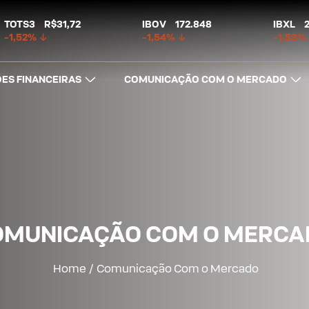
TOTS3
R$31,72
IBOV
172.848
IBXL
-1,52%
-1,54%
-1,53%
ES FINANCEIRAS
COMUNICAÇÃO COM O MERCADO
OMUNICAÇÃO COM O MERCA
Home
/
Comunicação Com o Mercado