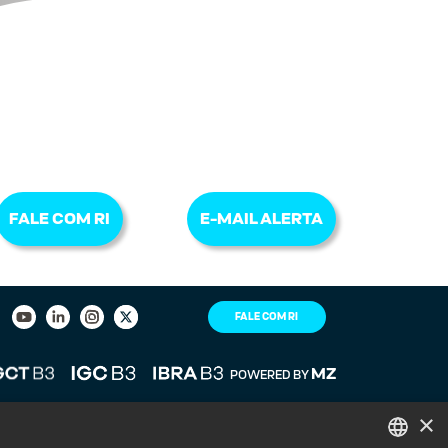
FALE COM RI
E-MAIL ALERTA
FALE COM RI
MZ
POWERED BY
×