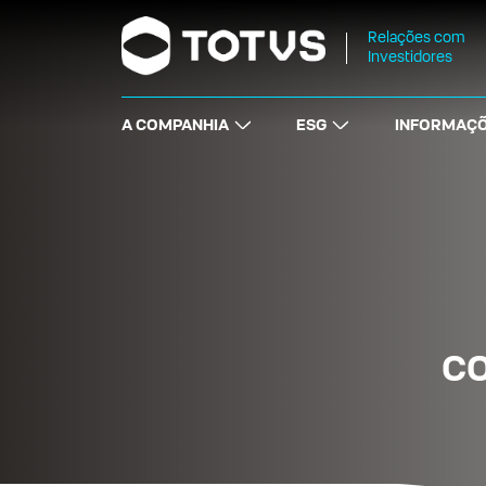
Relações com
Investidores
A COMPANHIA
ESG
INFORMAÇÕ
C