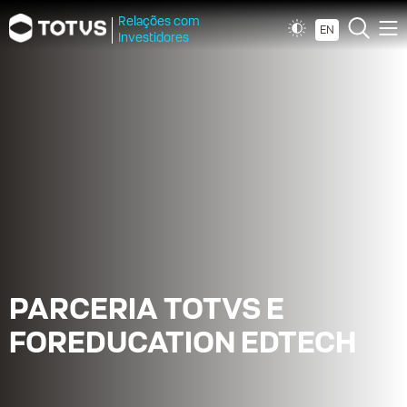
Relações com
EN
Investidores
PARCERIA TOTVS E
FOREDUCATION EDTECH