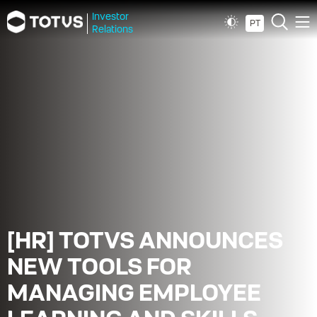
Investor
PT
Relations
[HR] TOTVS ANNOUNCES
NEW TOOLS FOR
MANAGING EMPLOYEE